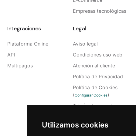
E-commerce
Empresas tecnológicas
Integraciones
Legal
Plataforma Online
Aviso legal
API
Condiciones uso web
Multipagos
Atención al cliente
Política de Privacidad
Política de Cookies
(
)
Configurar Cookies
Tablón de anuncios
Accesibilidad
Utilizamos cookies
Reclamaciones