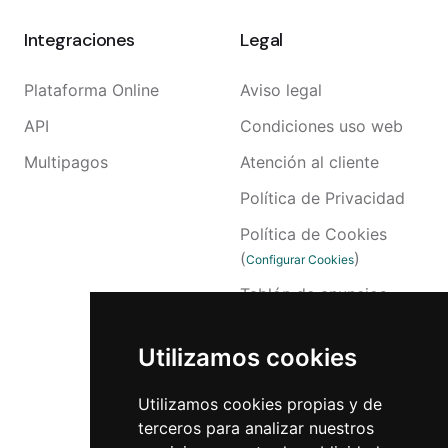
Integraciones
Legal
Plataforma Online
Aviso legal
API
Condiciones uso web
Multipagos
Atención al cliente
Política de Privacidad
Política de Cookies
(
)
Configurar Cookies
Tablón de anuncios
Accesibilidad
Utilizamos cookies
Reclamaciones
Canal Interno
Utilizamos cookies propias y de
terceros para analizar nuestros
Canal Externo