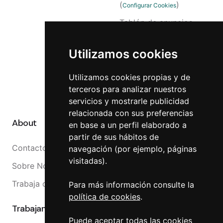
(
)
Configurar Cookies
Tablón de anuncios
Accesibilidad
Utilizamos cookies
Reclamaciones
Canal Interno
Utilizamos cookies propias y de
terceros para analizar nuestros
Canal Externo
servicios y mostrarle publicidad
relacionada con sus preferencias
About
en base a un perfil elaborado a
partir de sus hábitos de
Contacto
navegación (por ejemplo, páginas
visitadas).
Sobre Nosotros
Trabaja con nosotros
Para más información consulte la
política de cookies
.
Trabajamos con
Puede aceptar todas las cookies