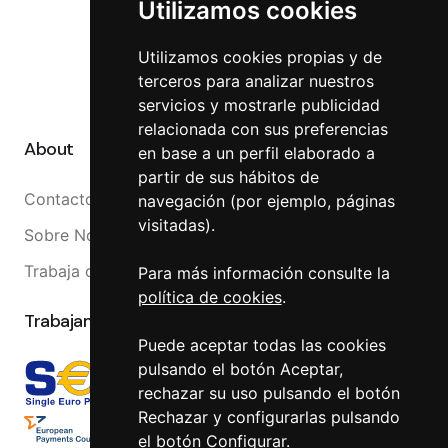
Utilizamos cookies
Reclamaciones
Canal Interno
Utilizamos cookies propias y de
terceros para analizar nuestros
Canal Externo
servicios y mostrarle publicidad
relacionada con sus preferencias
About
en base a un perfil elaborado a
partir de sus hábitos de
Contacto
navegación (por ejemplo, páginas
visitadas).
Sobre Nosotros
Trabaja con nosotros
Para más información consulte la
política de cookies
.
Trabajamos con
Puede aceptar todas las cookies
pulsando el botón Aceptar,
rechazar su uso pulsando el botón
Rechazar y configurarlas pulsando
el botón Configurar.