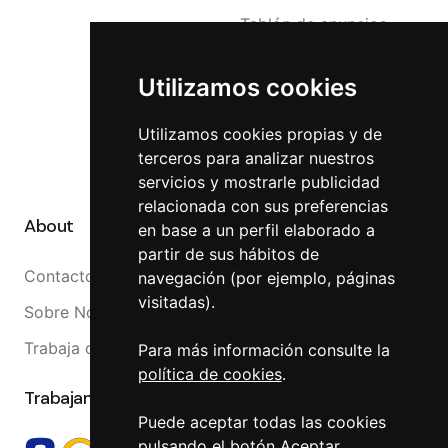
Tablón de anuncios
Accesibilidad
Utilizamos cookies
Reclamaciones
Canal Interno
Utilizamos cookies propias y de
terceros para analizar nuestros
Canal Externo
servicios y mostrarle publicidad
relacionada con sus preferencias
About
en base a un perfil elaborado a
partir de sus hábitos de
Contacto
navegación (por ejemplo, páginas
visitadas).
Sobre Nosotros
Trabaja con nosotros
Para más información consulte la
política de cookies
.
Trabajamos con
Puede aceptar todas las cookies
pulsando el botón Aceptar,